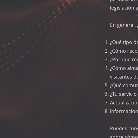
legislación 
En general, 
¿Qué tipo d
¿Cómo recop
¿Por qué re
¿Cómo almac
visitantes d
¿Qué comunic
¿Tu servicio
Actualizacio
Información
Puedes cons
sobre cómo 