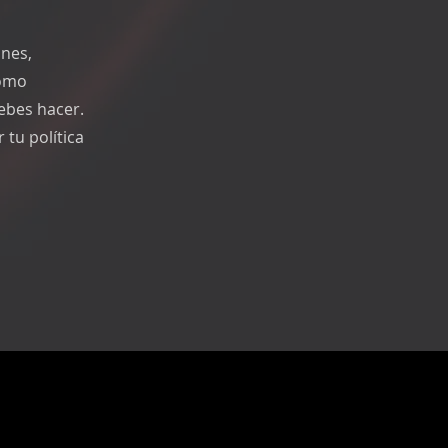
ones,
como
ebes hacer.
tu política