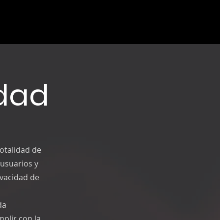
idad
totalidad de
 usuarios y
ivacidad de
da
mplir con la