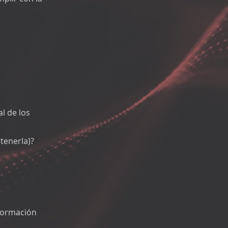
l de los
tenerla)?
formación