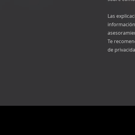
Las explica
información
asesoramien
Te recomend
de privacida