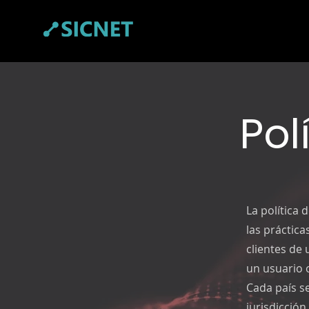
Pol
La política 
las práctica
clientes de 
un usuario o
Cada país se
jurisdicción