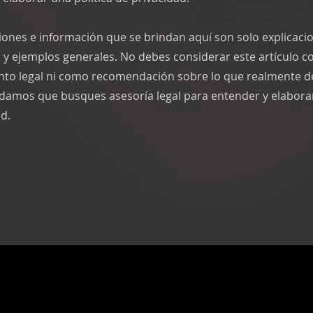
ciones e información que se brindan aquí son solo explicaci
 y ejemplos generales. No debes considerar este artículo 
to legal ni como recomendación sobre lo que realmente d
amos que busques asesoría legal para entender y elaborar 
d.